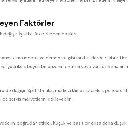
ma servis fiyatlarını etkileyen faktörler, farklı hizmetlerin mali
ileyen Faktörler
ak değişir. İşte bu faktörlerden bazıları:
narım, klima montaj ve demontajı gibi farklı türlerde olabilir. Her
aliyetli iken, büyük bir arızanın onarımı veya yeni bir klimanın m
re de değişir. Split klimalar, merkezi klima sistemleri, pencere kli
i de servis maliyetlerini etkileyebilir.
yetlerini doğrudan etkiler. Küçük ve basit bir arıza daha düşük 