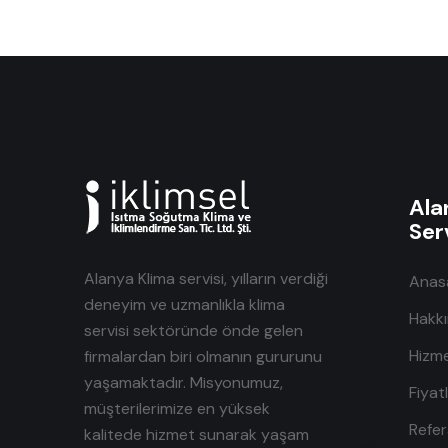
Ala
Serv
Alanya Klima servisi, yılların verdiği
Anas
deneyim ve uzmanlıkla klima
Hakk
servisi sektöründe önde gelen
Hizme
firmalardan biri olmanın gururunu
yaşamaktadır. Misyonumuz,
Fiyat
müşterilerimize en yüksek
Refer
kalitede hizmet sunarak yaşam