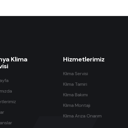
nya Klima
Hizmetlerimiz
isi
Klima Servisi
ayfa
Klima Tamiri
ımızda
Klima Bakımı
tlerimiz
Klima Montajı
lar
Klima Arıza Onarım
anslar