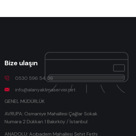
Bize ulaşın
0530 596 54 06
info@alanyaklimaservisi.net
GENEL MÜDÜRLÜK
AVRUPA: Osmaniye Mahallesi Çağlar Sokak
Numara 2 Dükkan 1 Bakırköy / İstanbul
ANADOLU: Acıbadem Mahallesi Şehit Fethi